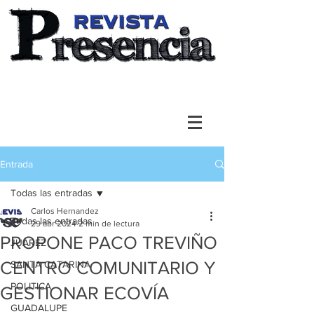
Entrada
Todas las entradas
Carlos Hernandez
Todas las entradas
29 abr 2024
2 min de lectura
PROPONE PACO TREVIÑO
JUAREZ
CENTRO COMUNITARIO Y
SANTA CATARINA
POLITICA
GESTIONAR ECOVÍA
GUADALUPE