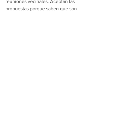
reuniones vecinales. Aceptan las 
propuestas porque saben que son 
propuestas serias, proyectos 
alcanzables...y ellos están conscientes 
de que sí sabemos cumplir", expresó el 
candidato de la coalición Fuerza y 
Corazón por Nuevo León.
PRINCIPALES
JUAREZ
Ver todo
Entradas recientes