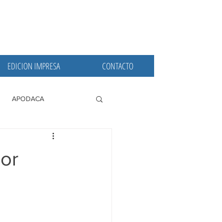
EDICION IMPRESA
CONTACTO
APODACA
PRINCIPALES
or