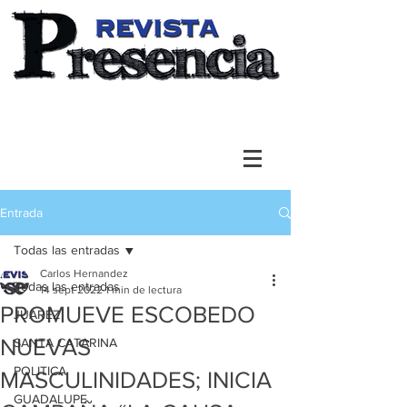
Entrada
Todas las entradas
Carlos Hernandez
Todas las entradas
14 sept 2022
1 min de lectura
PROMUEVE ESCOBEDO
JUAREZ
NUEVAS
SANTA CATARINA
POLITICA
MASCULINIDADES; INICIA
GUADALUPE