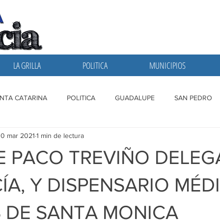
LA GRILLA
POLITICA
MUNICIPIOS
NTA CATARINA
POLITICA
GUADALUPE
SAN PEDRO
30 mar 2021
1 min de lectura
A GRILLA
SAN NICOLAS
ESCOBEDO
MONTERREY
 PACO TREVIÑO DELEG
CÍA, Y DISPENSARIO MÉD
 DE SANTA MONICA