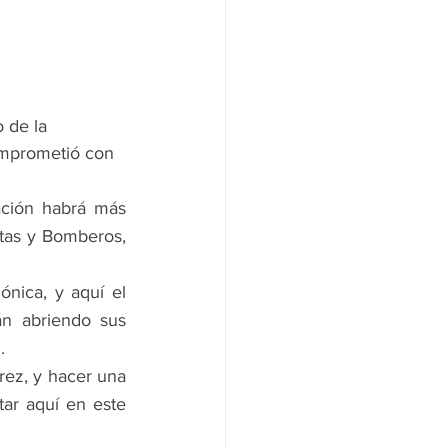
 de la 
comprometió con 
ción habrá más 
itas y Bomberos, 
nica, y aquí el 
n abriendo sus 
.
ez, y hacer una 
ar aquí en este 