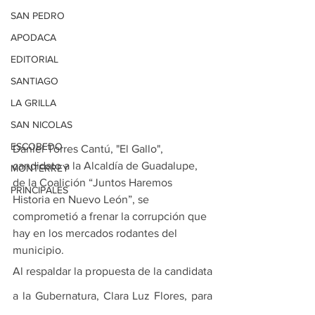
SAN PEDRO
APODACA
EDITORIAL
SANTIAGO
LA GRILLA
SAN NICOLAS
ESCOBEDO
Daniel Torres Cantú, "El Gallo", 
candidato a la Alcaldía de Guadalupe, 
MONTERREY
de la Coalición “Juntos Haremos 
PRINCIPALES
Historia en Nuevo León”, se 
comprometió a frenar la corrupción que 
hay en los mercados rodantes del 
municipio.
Al respaldar la propuesta de la candidata 
a la Gubernatura, Clara Luz Flores, para 