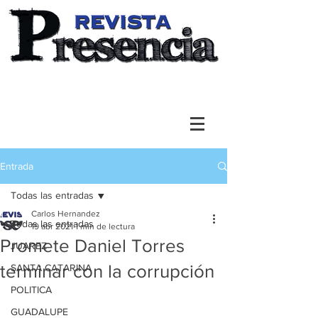
Entrada
Todas las entradas
Carlos Hernandez
Todas las entradas
19 abr 2021
1 min de lectura
Promete Daniel Torres
JUAREZ
terminar con la corrupción
SANTA CATARINA
POLITICA
GUADALUPE