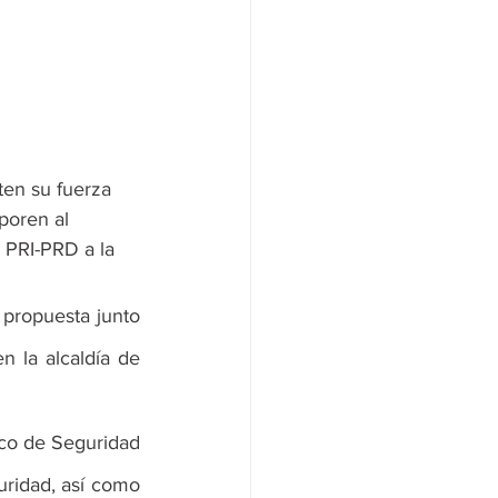
ten su fuerza 
poren al 
l PRI-PRD a la 
propuesta junto 
 la alcaldía de 
co de Seguridad 
uridad, así como 