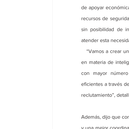
de apoyar económicam
recursos de segurid
sin posibilidad de i
atender esta necesid
   “Vamos a crear un fondo específico, pero con tareas muy claras, con un modelo muy claro 
en materia de inteli
con mayor número 
eficientes a través de
reclutamiento”, detall
Además, dijo que con
y una mejor coordinac