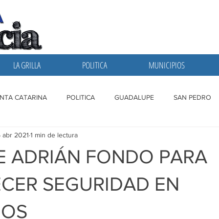
LA GRILLA
POLITICA
MUNICIPIOS
NTA CATARINA
POLITICA
GUADALUPE
SAN PEDRO
 abr 2021
1 min de lectura
A GRILLA
SAN NICOLAS
ESCOBEDO
MONTERREY
 ADRIÁN FONDO PARA
CER SEGURIDAD EN
IOS