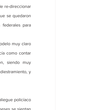
 re-direccionar 
ue se quedaron 
 federales para 
cía como contar 
n, siendo muy 
adiestramiento, y 
iegue policíaco 
neses se sientan 