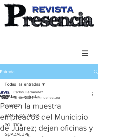
Entrada
Todas las entradas
Carlos Hernandez
Todas las entradas
16 nov 2024
1 min de lectura
Ponen la muestra
JUAREZ
empleados del Municipio
SANTA CATARINA
POLITICA
de Juárez; dejan oficinas y
GUADALUPE