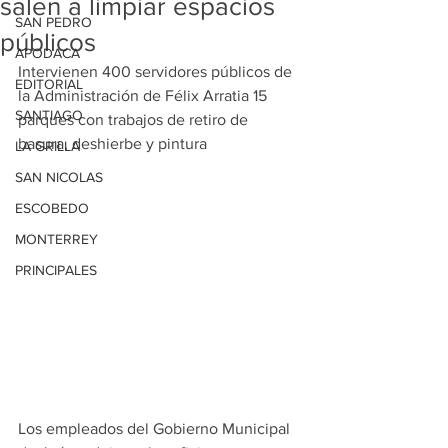
salen a limpiar espacios
SAN PEDRO
públicos
APODACA
Intervienen 400 servidores públicos de 
EDITORIAL
la Administración de Félix Arratia 15 
SANTIAGO
parques con trabajos de retiro de 
basura, deshierbe y pintura
LA GRILLA
SAN NICOLAS
ESCOBEDO
MONTERREY
PRINCIPALES
Los empleados del Gobierno Municipal 