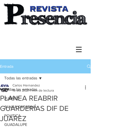
Entrada
Todas las entradas
Carlos Hernandez
Todas las entradas
19 oct 2021
1 min de lectura
PLANEA REABRIR
JUAREZ
GUARDERÍAS DIF DE
SANTA CATARINA
POLITICA
JUÁREZ
GUADALUPE