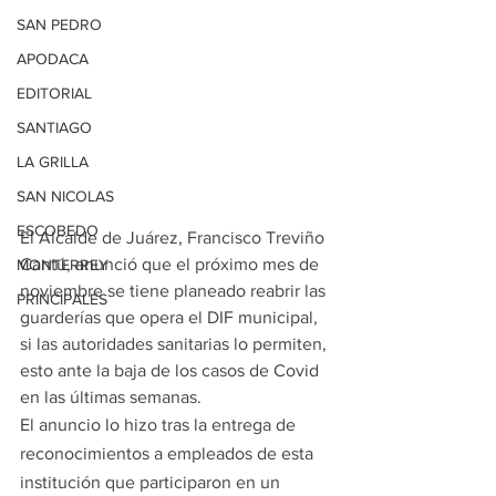
SAN PEDRO
APODACA
EDITORIAL
SANTIAGO
LA GRILLA
SAN NICOLAS
ESCOBEDO
El Alcalde de Juárez, Francisco Treviño 
Cantú, anunció que el próximo mes de 
MONTERREY
noviembre se tiene planeado reabrir las 
PRINCIPALES
guarderías que opera el DIF municipal, 
si las autoridades sanitarias lo permiten, 
esto ante la baja de los casos de Covid 
en las últimas semanas.
El anuncio lo hizo tras la entrega de 
reconocimientos a empleados de esta 
institución que participaron en un 