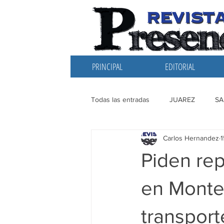
PRINCIPAL
EDITORIAL
Todas las entradas
JUAREZ
SA
Carlos Hernandez
EDITORIAL
SANTIAGO
L
Piden rep
en Monterr
transport