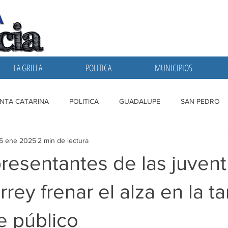
LA GRILLA
POLITICA
MUNICIPIOS
NTA CATARINA
POLITICA
GUADALUPE
SAN PEDRO
15 ene 2025
2 min de lectura
A GRILLA
SAN NICOLAS
ESCOBEDO
MONTERREY
resentantes de las juven
ey frenar el alza en la tar
e público