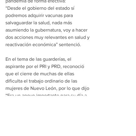
pandemia de forma efectiva:
“Desde el gobierno del estado sí 
podremos adquirir vacunas para 
salvaguardar la salud, nada más 
asumiendo la gubernatura, voy a hacer 
dos acciones muy relevantes en salud y 
reactivación económica” sentenció.
En el tema de las guarderías, el 
aspirante por el PRI y PRD, reconoció 
que el cierre de muchas de ellas 
dificulta el trabajo ordinario de las 
mujeres de Nuevo León, por lo que dijo 
“Era un apoyo importante para su día a 
día y ya tenemos la estrategia clara en 
materia de apoyo a la mujer”
En relación a la Seguridad, reiteró que 
pondrá en marcha un esquema de 