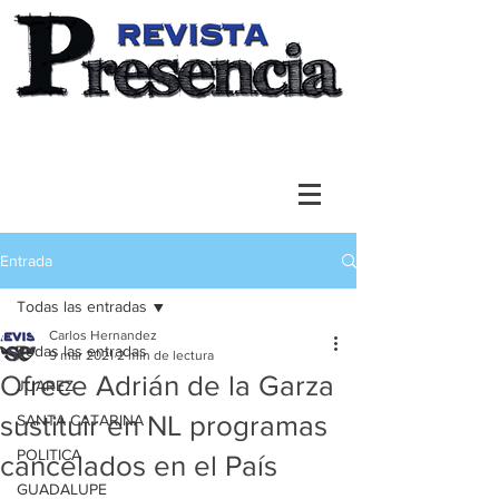
Entrada
Todas las entradas
Carlos Hernandez
Todas las entradas
9 mar 2021
2 min de lectura
Ofrece Adrián de la Garza
JUAREZ
sustituir en NL programas
SANTA CATARINA
POLITICA
cancelados en el País
GUADALUPE