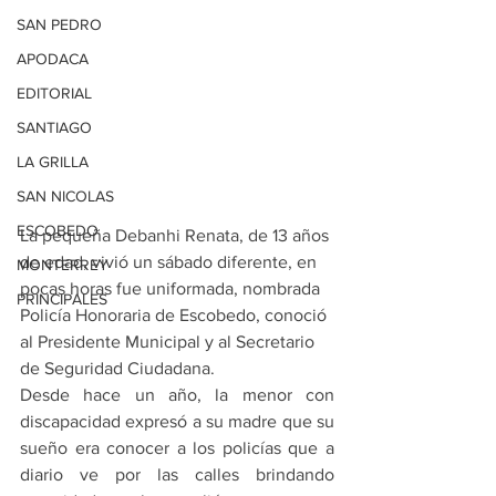
SAN PEDRO
APODACA
EDITORIAL
SANTIAGO
LA GRILLA
SAN NICOLAS
ESCOBEDO
La pequeña Debanhi Renata, de 13 años 
de edad, vivió un sábado diferente, en 
MONTERREY
pocas horas fue uniformada, nombrada 
PRINCIPALES
Policía Honoraria de Escobedo, conoció 
al Presidente Municipal y al Secretario 
de Seguridad Ciudadana.
Desde hace un año, la menor con 
discapacidad expresó a su madre que su 
sueño era conocer a los policías que a 
diario ve por las calles brindando 