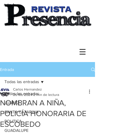
Entrada
Todas las entradas
Carlos Hernandez
Todas las entradas
26 feb 2024
2 min de lectura
NOMBRAN A NIÑA,
JUAREZ
POLICÍA HONORARIA DE
SANTA CATARINA
POLITICA
ESCOBEDO
GUADALUPE