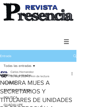
Entrada
Todas las entradas
Carlos Hernandez
Todas las entradas
30 sept 2024
2 min de lectura
NOMBRA MIJES A
JUAREZ
SECRETARIOS Y
SANTA CATARINA
POLITICA
TITULARES DE UNIDADES
GUADALUPE