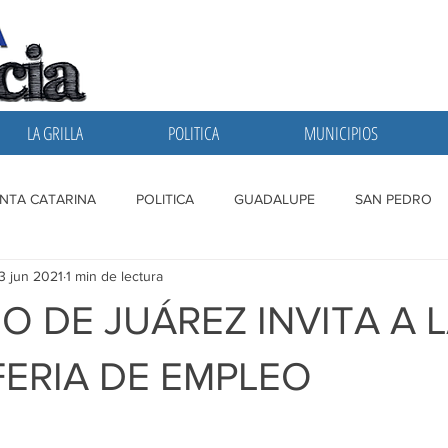
LA GRILLA
POLITICA
MUNICIPIOS
NTA CATARINA
POLITICA
GUADALUPE
SAN PEDRO
3 jun 2021
1 min de lectura
A GRILLA
SAN NICOLAS
ESCOBEDO
MONTERREY
O DE JUÁREZ INVITA A 
ERIA DE EMPLEO