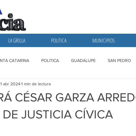
LA GRILLA
POLITICA
MUNICIPIOS
NTA CATARINA
POLITICA
GUADALUPE
SAN PEDRO
1 abr 2024
1 min de lectura
A GRILLA
SAN NICOLAS
ESCOBEDO
MONTERREY
RÁ CÉSAR GARZA ARRE
DE JUSTICIA CÍVICA