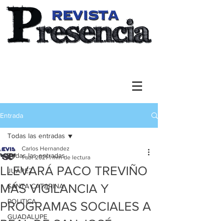
Entrada
Todas las entradas
Carlos Hernandez
Todas las entradas
1 abr 2021
1 min de lectura
LLEVARÁ PACO TREVIÑO
JUAREZ
MÁS VIGILANCIA Y
SANTA CATARINA
POLITICA
PROGRAMAS SOCIALES A
GUADALUPE