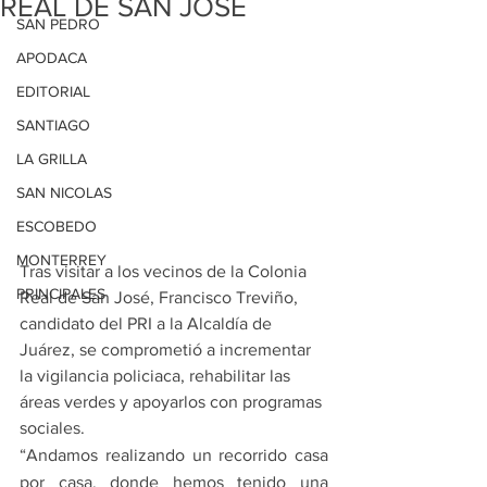
REAL DE SAN JOSÉ
SAN PEDRO
APODACA
EDITORIAL
SANTIAGO
LA GRILLA
SAN NICOLAS
ESCOBEDO
MONTERREY
Tras visitar a los vecinos de la Colonia 
PRINCIPALES
Real de San José, Francisco Treviño, 
candidato del PRI a la Alcaldía de 
Juárez, se comprometió a incrementar 
la vigilancia policiaca, rehabilitar las 
áreas verdes y apoyarlos con programas 
sociales.
“Andamos realizando un recorrido casa 
por casa, donde hemos tenido una 