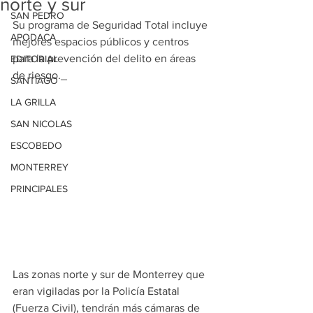
norte y sur
SAN PEDRO
Su programa de Seguridad Total incluye 
APODACA
mejores espacios públicos y centros 
para la prevención del delito en áreas 
EDITORIAL
de riesgo._
SANTIAGO
LA GRILLA
SAN NICOLAS
ESCOBEDO
MONTERREY
PRINCIPALES
Las zonas norte y sur de Monterrey que 
eran vigiladas por la Policía Estatal 
(Fuerza Civil), tendrán más cámaras de 