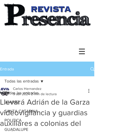
Entrada
Todas las entradas
Carlos Hernandez
Todas las entradas
9 abr 2024
2 min de lectura
Llevará Adrián de la Garza
JUAREZ
videovigilancia y guardias
SANTA CATARINA
POLITICA
auxiliares a colonias del
GUADALUPE