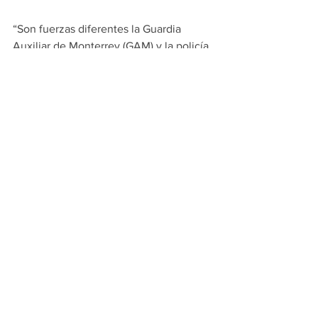
“Son fuerzas diferentes la Guardia 
Auxiliar de Monterrey (GAM) y la policía, 
con planes de estudios totalmente 
diferentes, pero quienes aspiren a ser 
Guardias Auxiliares en un futuro podrán 
ser también policías municipales”, 
detalló.
PRINCIPALES
POLITICA
Ver todo
Entradas recientes