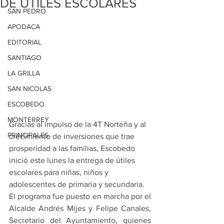
DE ÚTILES ESCOLARES
SAN PEDRO
APODACA
EDITORIAL
SANTIAGO
LA GRILLA
SAN NICOLAS
ESCOBEDO
MONTERREY
Gracias al impulso de la 4T Norteña y al 
PRINCIPALES
crecimiento de inversiones que trae 
prosperidad a las familias, Escobedo 
inició este lunes la entrega de útiles 
escolares para niñas, niños y 
adolescentes de primaria y secundaria.
El programa fue puesto en marcha por el 
Alcalde Andrés Mijes y Felipe Canales, 
Secretario del Ayuntamiento, quienes 