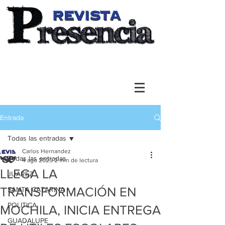
Entrada
Todas las entradas
Carlos Hernandez
Todas las entradas
4 ago 2025
2 min de lectura
LLEGA LA
JUAREZ
TRANSFORMACIÓN EN
SANTA CATARINA
POLITICA
MOCHILA, INICIA ENTREGA
GUADALUPE