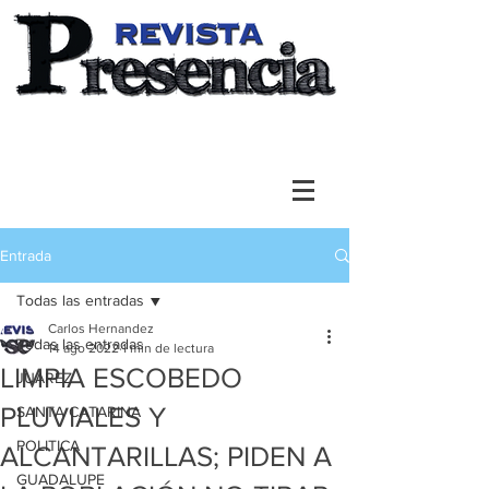
Entrada
Todas las entradas
Carlos Hernandez
Todas las entradas
14 ago 2022
1 min de lectura
LIMPIA ESCOBEDO
JUAREZ
PLUVIALES Y
SANTA CATARINA
POLITICA
ALCANTARILLAS; PIDEN A
GUADALUPE