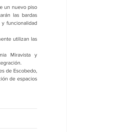
de un nuevo piso 
rán las bardas 
y funcionalidad 
te utilizan las 
ia Miravista y 
tegración.
es de Escobedo, 
ión de espacios 