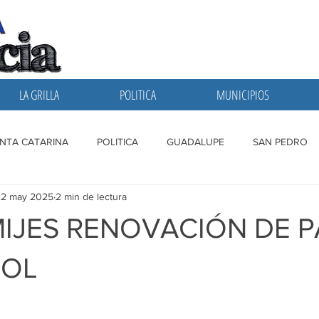
LA GRILLA
POLITICA
MUNICIPIOS
NTA CATARINA
POLITICA
GUADALUPE
SAN PEDRO
22 may 2025
2 min de lectura
A GRILLA
SAN NICOLAS
ESCOBEDO
MONTERREY
MIJES RENOVACIÓN DE 
BOL