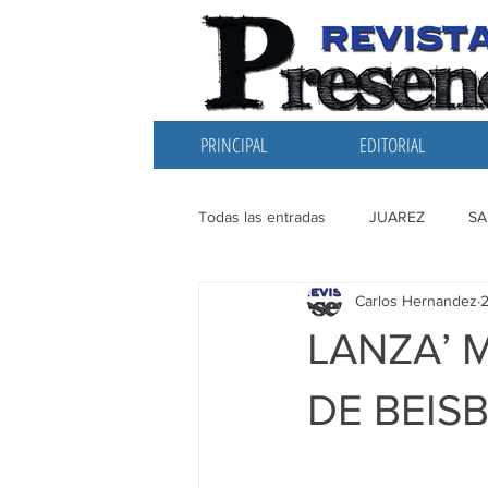
PRINCIPAL
EDITORIAL
Todas las entradas
JUAREZ
SA
Carlos Hernandez
EDITORIAL
SANTIAGO
L
LANZA’ 
DE BEIS