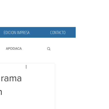
EDICION IMPRESA
CONTACTO
APODACA
PRINCIPALES
grama
n