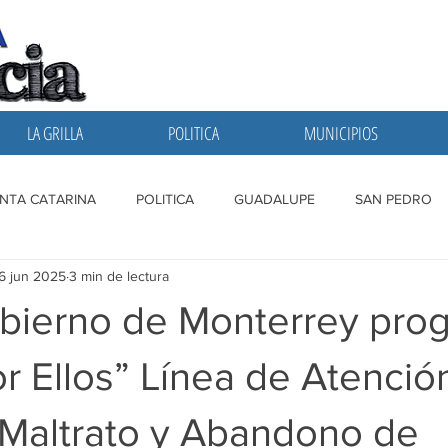
LA GRILLA
POLITICA
MUNICIPIOS
NTA CATARINA
POLITICA
GUADALUPE
SAN PEDRO
6 jun 2025
3 min de lectura
A GRILLA
SAN NICOLAS
ESCOBEDO
MONTERREY
bierno de Monterrey pro
r Ellos” Línea de Atenció
 Maltrato y Abandono de