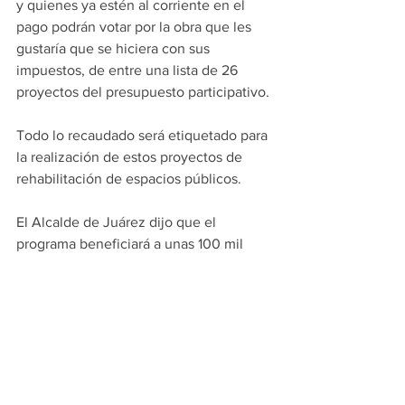
y quienes ya estén al corriente en el 
pago podrán votar por la obra que les 
gustaría que se hiciera con sus 
impuestos, de entre una lista de 26 
proyectos del presupuesto participativo.
Todo lo recaudado será etiquetado para 
la realización de estos proyectos de 
rehabilitación de espacios públicos.
El Alcalde de Juárez dijo que el 
programa beneficiará a unas 100 mil 
familias que presentan adeudos y 
esperan una recaudación de 80 a 300 
millones de pesos.
Las personas que deseen ponerse al 
corriente podrán acudir a las oficinas de 
recaudación y a los módulos instalados 