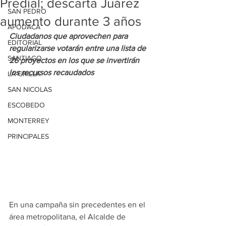
Predial; descarta Juárez
SAN PEDRO
aumento durante 3 años
APODACA
Ciudadanos que aprovechen para 
EDITORIAL
regularizarse votarán entre una lista de 
SANTIAGO
26 proyectos en los que se invertirán 
los recursos recaudados
LA GRILLA
SAN NICOLAS
ESCOBEDO
MONTERREY
PRINCIPALES
En una campaña sin precedentes en el 
área metropolitana, el Alcalde de 