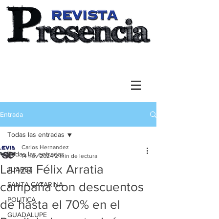
Entrada
Todas las entradas
Carlos Hernandez
Todas las entradas
14 nov 2024
2 min de lectura
Lanza Félix Arratia
JUAREZ
campaña con descuentos
SANTA CATARINA
POLITICA
de hasta el 70% en el
GUADALUPE