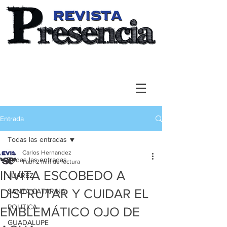
Entrada
Todas las entradas
Carlos Hernandez
Todas las entradas
1 abr
2 min de lectura
INVITA ESCOBEDO A
JUAREZ
DISFRUTAR Y CUIDAR EL
SANTA CATARINA
POLITICA
EMBLEMÁTICO OJO DE
GUADALUPE