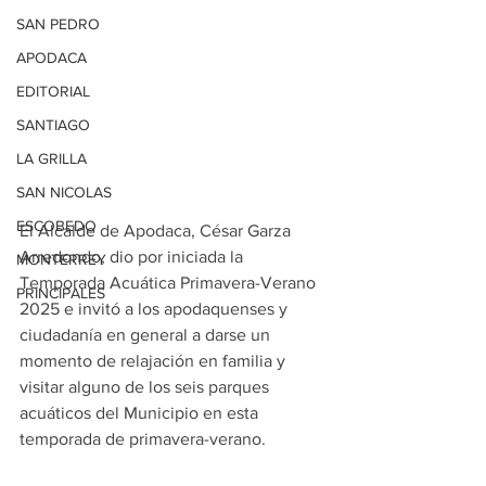
SAN PEDRO
APODACA
EDITORIAL
SANTIAGO
LA GRILLA
SAN NICOLAS
ESCOBEDO
El Alcalde de Apodaca, César Garza 
Arredondo, dio por iniciada la 
MONTERREY
Temporada Acuática Primavera-Verano 
PRINCIPALES
2025 e invitó a los apodaquenses y 
ciudadanía en general a darse un 
momento de relajación en familia y 
visitar alguno de los seis parques 
acuáticos del Municipio en esta 
temporada de primavera-verano.