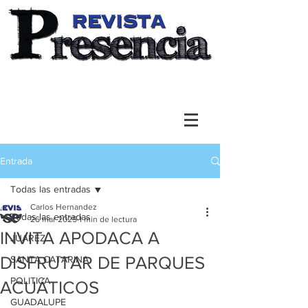
Entrada
Todas las entradas
Carlos Hernandez
Todas las entradas
26 mar 2025
1 min de lectura
INVITA APODACA A
JUAREZ
DISFRUTAR DE PARQUES
SANTA CATARINA
POLITICA
ACUÁTICOS
GUADALUPE