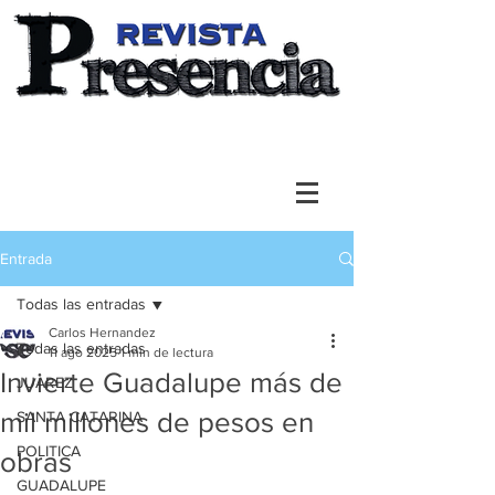
Entrada
Todas las entradas
Carlos Hernandez
Todas las entradas
11 ago 2025
1 min de lectura
Invierte Guadalupe más de
JUAREZ
mil millones de pesos en
SANTA CATARINA
POLITICA
obras
GUADALUPE