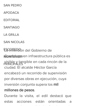
SAN PEDRO
APODACA
EDITORIAL
SANTIAGO
LA GRILLA
SAN NICOLAS
ESCOBEDO
La inversión del Gobierno de 
Guadalupe en infraestructura pública es 
MONTERREY
visible y tangible en cada rincón de la 
PRINCIPALES
ciudad. El alcalde Héctor García 
encabezó un recorrido de supervisión 
por diversas obras en ejecución, cuya 
inversión conjunta supera los 
mil 
millones de pesos
.
Durante la visita, el edil destacó que 
estas acciones están orientadas a 