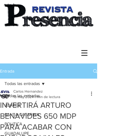
Entrada
Todas las entradas
Carlos Hernandez
Todas las entradas
13 may 2024
1 min de lectura
INVERTIRÁ ARTURO
JUAREZ
BENAVIDES 650 MDP
SANTA CATARINA
POLITICA
PARA ACABAR CON
GUADALUPE