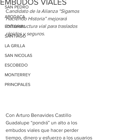
EMBUDOS VIALES
SAN PEDRO
C
andidato de la Alianza “Sigamos 
APODACA
Haciendo Historia” mejorará 
infraestructura vial para traslados 
EDITORIAL
rápidos y seguros.
SANTIAGO
LA GRILLA
SAN NICOLAS
ESCOBEDO
MONTERREY
PRINCIPALES
Con Arturo Benavides Castillo 
Guadalupe “pondrá” un alto a los 
embudos viales que hacer perder 
tiempo, dinero y esfuerzo a los usuarios 