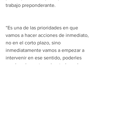
trabajo preponderante.
“Es una de las prioridades en que 
vamos a hacer acciones de inmediato, 
no en el corto plazo, sino 
inmediatamente vamos a empezar a 
intervenir en ese sentido, poderles 
ayudar a la gente, sobre todo en las 
líneas alimentadoras que fueron 
retiradas que son importantísimas para 
que sean los traslados más rápidos y 
algunas otras líneas y rutas que 
necesitamos apoyar para que haya más 
camiones y poder trasladar a más gente 
en menos tiempo”, puntualizó.
PRINCIPALES
MONTERREY