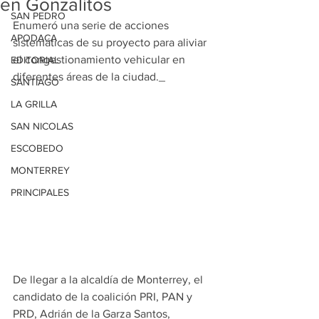
en Gonzalitos
SAN PEDRO
Enumeró una serie de acciones 
APODACA
sistemáticas de su proyecto para aliviar 
el congestionamiento vehicular en 
EDITORIAL
diferentes áreas de la ciudad._
SANTIAGO
LA GRILLA
SAN NICOLAS
ESCOBEDO
MONTERREY
PRINCIPALES
De llegar a la alcaldía de Monterrey, el 
candidato de la coalición PRI, PAN y 
PRD, Adrián de la Garza Santos, 