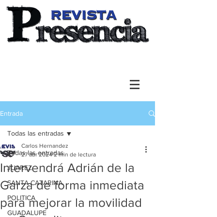
Entrada
Todas las entradas
Carlos Hernandez
Todas las entradas
27 abr 2024
2 min de lectura
Intervendrá Adrián de la
JUAREZ
Garza de forma inmediata
SANTA CATARINA
POLITICA
para mejorar la movilidad
GUADALUPE