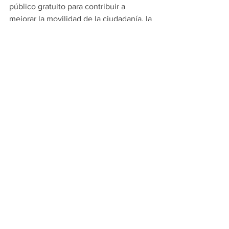
público gratuito para contribuir a 
mejorar la movilidad de la ciudadanía, la 
futura atención de zonas olvidadas, y 
los compromisos con asociaciones 
civiles para implementar mecanismos 
que dignifiquen el bienestar animal, 
entre otros.
El Ayuntamiento de SLP reconoció en 
De la Garza a un experto en seguridad y 
en ese rubro comparten ideas como 
que el uso de tecnología e inteligencia 
hace más eficiente a la policía.
PRINCIPALES
MONTERREY