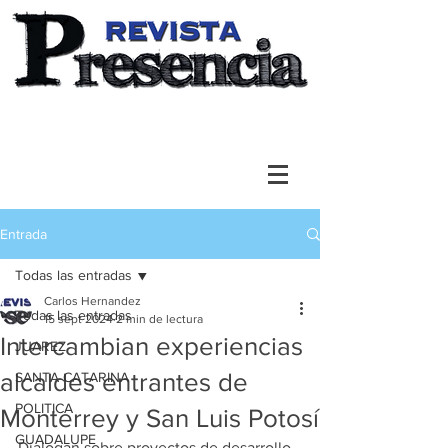
Entrada
Todas las entradas
Carlos Hernandez
Todas las entradas
15 sept 2024
2 min de lectura
Intercambian experiencias
JUAREZ
alcaldes entrantes de
SANTA CATARINA
POLITICA
Monterrey y San Luis Potosí
GUADALUPE
Dialogan sobre proyectos de desarrollo 