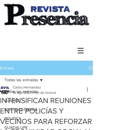
Entrada
Todas las entradas
Carlos Hernandez
Todas las entradas
12 ago 2021
1 min de lectura
INTENSIFICAN REUNIONES
JUAREZ
ENTRE POLICÍAS Y
SANTA CATARINA
POLITICA
VECINOS PARA REFORZAR
GUADALUPE