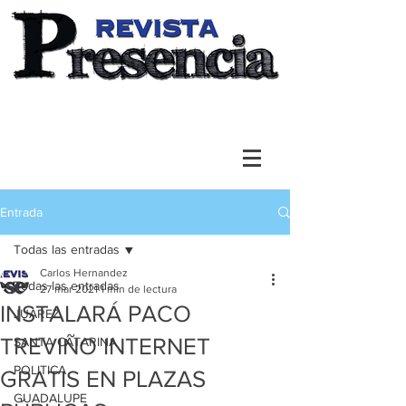
Entrada
Todas las entradas
Carlos Hernandez
Todas las entradas
27 mar 2021
1 min de lectura
INSTALARÁ PACO
JUAREZ
TREVIÑO INTERNET
SANTA CATARINA
POLITICA
GRATIS EN PLAZAS
GUADALUPE