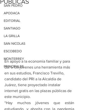
PÚBLICAS
SAN PEDRO
APODACA
EDITORIAL
SANTIAGO
LA GRILLA
SAN NICOLAS
ESCOBEDO
MONTERREY
En apoyo a la economía familiar y para 
PRINCIPALES
dar a los jóvenes una herramienta más 
en sus estudios, Francisco Treviño, 
candidato del PRI a la Alcaldía de 
Juárez, tiene proyectado instalar 
internet gratis en las plazas públicas de 
este municipio.
“Hay muchos jóvenes que están 
estudiando, y ahorita con la pandemia 