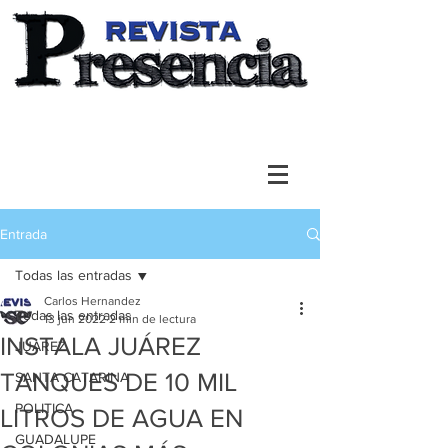
Entrada
Todas las entradas
Carlos Hernandez
Todas las entradas
13 jun 2022
2 min de lectura
INSTALA JUÁREZ
JUAREZ
TANQUES DE 10 MIL
SANTA CATARINA
POLITICA
LITROS DE AGUA EN
GUADALUPE