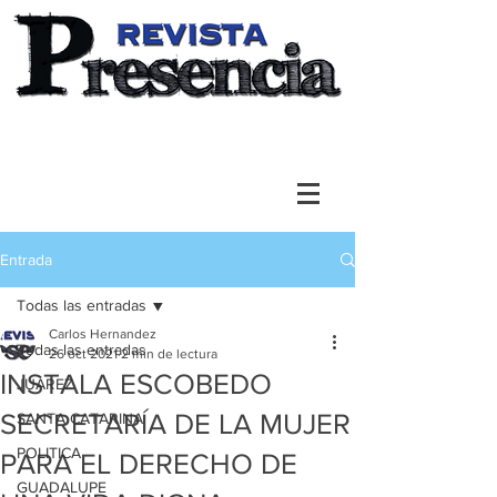
Entrada
Todas las entradas
Carlos Hernandez
Todas las entradas
26 oct 2021
2 min de lectura
INSTALA ESCOBEDO
JUAREZ
SECRETARÍA DE LA MUJER
SANTA CATARINA
POLITICA
PARA EL DERECHO DE
GUADALUPE