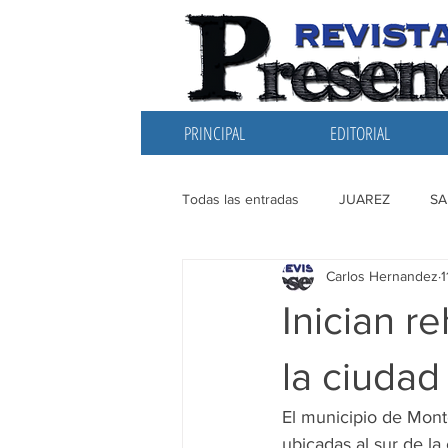
PRINCIPAL
EDITORIAL
Todas las entradas
JUAREZ
SA
Carlos Hernandez
1
EDITORIAL
SANTIAGO
L
Inician r
la ciudad
El municipio de Mont
ubicadas al sur de la