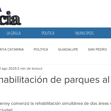
LA GRILLA
POLITICA
MUNICIPIOS
NTA CATARINA
POLITICA
GUADALUPE
SAN PEDRO
1 ago 2025
2 min de lectura
A GRILLA
SAN NICOLAS
ESCOBEDO
MONTERREY
ehabilitación de parques al
errey comenzó la rehabilitación simultánea de dos áreas 
 ciudad.