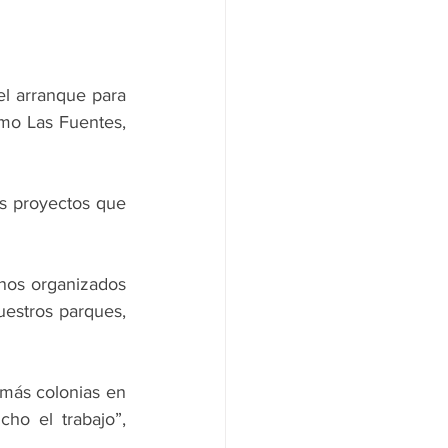
l arranque para 
mo Las Fuentes, 
s proyectos que 
nos organizados 
stros parques, 
más colonias en 
o el trabajo”, 