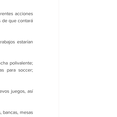
rentes acciones 
s de que contará 
abajos estarían 
ha polivalente; 
s para soccer; 
evos juegos, así 
s, bancas, mesas 