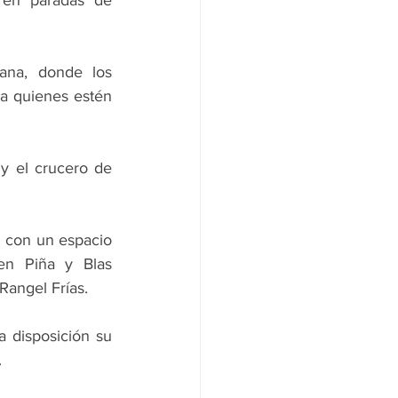
 en paradas de 
na, donde los 
 a quienes estén 
y el crucero de 
 con un espacio 
en Piña y Blas 
Rangel Frías.
 disposición su 
.