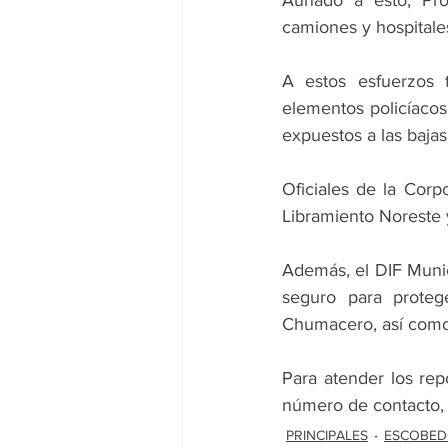
Aunado a esto, Prot
camiones y hospitales
A estos esfuerzos 
elementos policíacos 
expuestos a las baja
Oficiales de la Corp
Libramiento Noreste y
Además, el DIF Munic
seguro para proteg
Chumacero, así como 
Para atender los rep
número de contacto, e
PRINCIPALES
ESCOBE