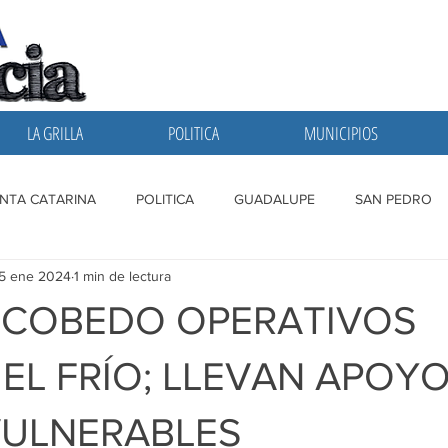
LA GRILLA
POLITICA
MUNICIPIOS
NTA CATARINA
POLITICA
GUADALUPE
SAN PEDRO
15 ene 2024
1 min de lectura
A GRILLA
SAN NICOLAS
ESCOBEDO
MONTERREY
ESCOBEDO OPERATIVOS
EL FRÍO; LLEVAN APOYO
VULNERABLES