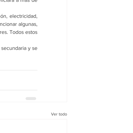
iciará a más de 
n, electricidad, 
ncionar algunas, 
es. Todos estos 
secundaria y se 
Ver todo