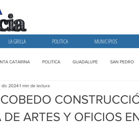
LA GRILLA
POLITICA
MUNICIPIOS
NTA CATARINA
POLITICA
GUADALUPE
SAN PEDRO
 dic 2024
1 min de lectura
A GRILLA
SAN NICOLAS
ESCOBEDO
MONTERREY
ESCOBEDO CONSTRUCCI
 DE ARTES Y OFICIOS EN