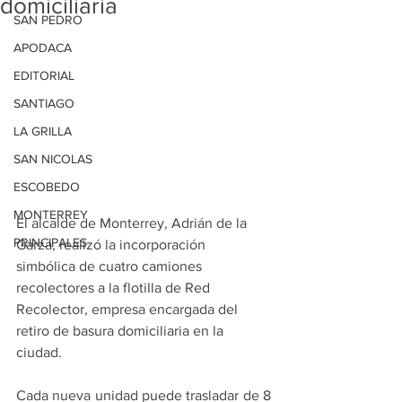
domiciliaria
SAN PEDRO
APODACA
EDITORIAL
SANTIAGO
LA GRILLA
SAN NICOLAS
ESCOBEDO
MONTERREY
El alcalde de Monterrey, Adrián de la 
PRINCIPALES
Garza, realizó la incorporación 
simbólica de cuatro camiones 
recolectores a la flotilla de Red 
Recolector, empresa encargada del 
retiro de basura domiciliaria en la 
ciudad.
Cada nueva unidad puede trasladar de 8 