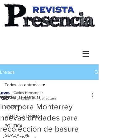
Entrada
Todas las entradas
Carlos Hernandez
Todas las entradas
1 jul 2025
1 min de lectura
Incorpora Monterrey
JUAREZ
nuevas unidades para
SANTA CATARINA
POLITICA
recolección de basura
GUADALUPE