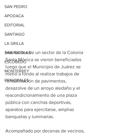
SAN PEDRO
APODACA
EDITORIAL
SANTIAGO
LA GRILLA
Habitantes de un sector de la Colonia 
SAN NICOLAS
Santa Mónica se vieron beneficiados 
ESCOBEDO
luego que el Municipio de Juárez se 
MONTERREY
metió a fondo al realizar trabajos de 
PRINCIPALES
rehabilitación de pavimentos, 
desazolve de un arroyo aledaño y el 
reacondicionamiento de una plaza 
pública con canchas deportivas, 
aparatos para ejercitarse, amplias 
banquetas y luminarias.
Acompañado por decenas de vecinos, 