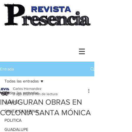
Entrada
Todas las entradas
Carlos Hernandez
Todas las entradas
2 ago 2023
2 min de lectura
INAUGURAN OBRAS EN
JUAREZ
COLONIA SANTA MÓNICA
SANTA CATARINA
POLITICA
GUADALUPE