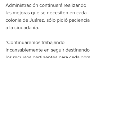
Administración continuará realizando 
las mejoras que se necesiten en cada 
colonia de Juárez, sólo pidió paciencia 
a la ciudadanía. 
"Continuaremos trabajando 
incansablemente en seguir destinando 
los recursos pertinentes para cada obra 
que se requiera en cada colonia, ahí 
vamos cumpliendo poco a poco... Les 
pido a los vecinos que nos tengan un 
poquito de paciencia, pero que vamos a 
ir dando cumplimiento a todos estos 
compromisos que realizamos", finalizó 
Paco Treviño.
PRINCIPALES
JUAREZ