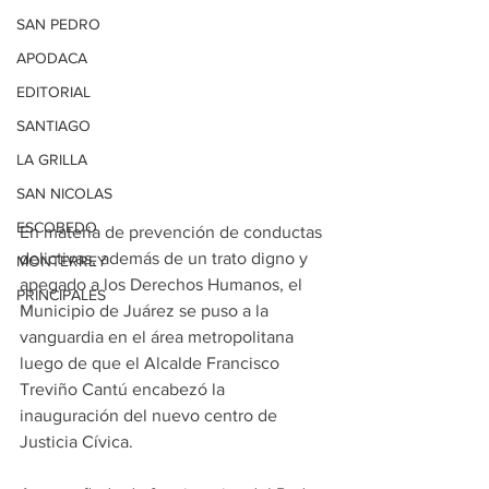
SAN PEDRO
APODACA
EDITORIAL
SANTIAGO
LA GRILLA
SAN NICOLAS
ESCOBEDO
En materia de prevención de conductas 
delictivas, además de un trato digno y 
MONTERREY
apegado a los Derechos Humanos, el 
PRINCIPALES
Municipio de Juárez se puso a la 
vanguardia en el área metropolitana 
luego de que el Alcalde Francisco 
Treviño Cantú encabezó la 
inauguración del nuevo centro de 
Justicia Cívica.