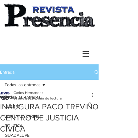
Entrada
Todas las entradas
Carlos Hernandez
Todas las entradas
31 ene 2023
2 min de lectura
INAUGURA PACO TREVIÑO
JUAREZ
CENTRO DE JUSTICIA
SANTA CATARINA
POLITICA
CÍVICA
GUADALUPE