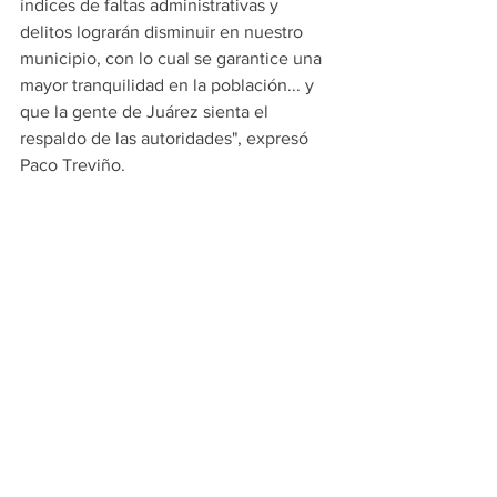
índices de faltas administrativas y 
delitos lograrán disminuir en nuestro 
municipio, con lo cual se garantice una 
mayor tranquilidad en la población... y 
que la gente de Juárez sienta el 
respaldo de las autoridades", expresó 
Paco Treviño.
"Finalmente quiero refrendar el 
compromiso que tengo con todas y 
todos los juarenses, desde que 
iniciamos esta Administración, 
trabajando siempre por su seguridad, 
por su tranquilidad, porque en Juárez 
somos el Gobierno de la Gente", finalizó.
PRINCIPALES
JUAREZ