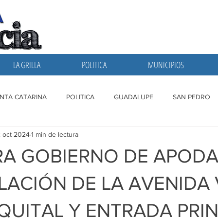
LA GRILLA
POLITICA
MUNICIPIOS
NTA CATARINA
POLITICA
GUADALUPE
SAN PEDRO
 oct 2024
1 min de lectura
A GRILLA
SAN NICOLAS
ESCOBEDO
MONTERREY
RA GOBIERNO DE APOD
ACIÓN DE LA AVENIDA 
QUITAL Y ENTRADA PRIN