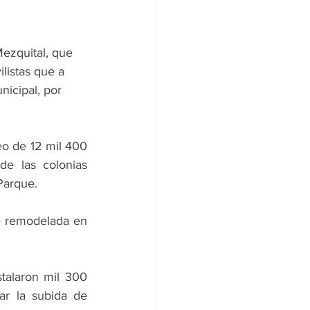
ezquital, que 
listas que a 
nicipal, por 
eo de 12 mil 400 
e las colonias 
Parque.
e remodelada en 
talaron mil 300 
ar la subida de 