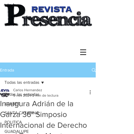
Entrada
Todas las entradas
Carlos Hernandez
Todas las entradas
5 nov 2024
2 min de lectura
Inaugura Adrián de la
JUAREZ
Garza 36° Simposio
SANTA CATARINA
POLITICA
Internacional de Derecho
GUADALUPE