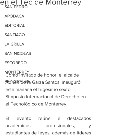
en el Tec de Monterrey
SAN PEDRO
APODACA
EDITORIAL
SANTIAGO
LA GRILLA
SAN NICOLAS
ESCOBEDO
MONTERREY
Como invitado de honor, el alcalde 
PRINCIPALES
Adrián de la Garza Santos, inauguró 
esta mañana el trigésimo sexto 
Simposio Internacional de Derecho en 
el Tecnológico de Monterrey.
El evento reúne a destacados 
académicos, profesionales, y 
estudiantes de leyes, además de líderes 