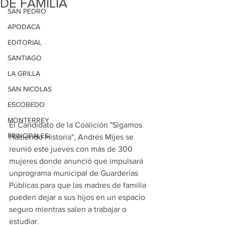
DE FAMILIA
SAN PEDRO
APODACA
EDITORIAL
SANTIAGO
LA GRILLA
SAN NICOLAS
ESCOBEDO
MONTERREY
El Candidato de la Coalición "Sigamos 
PRINCIPALES
Haciendo Historia", Andrés Mijes se 
reunió este jueves con más de 300 
mujeres donde anunció que impulsará 
unprograma municipal de Guarderías 
Públicas para que las madres de familia 
pueden dejar a sus hijos en un espacio 
seguro mientras salen a trabajar o 
estudiar.