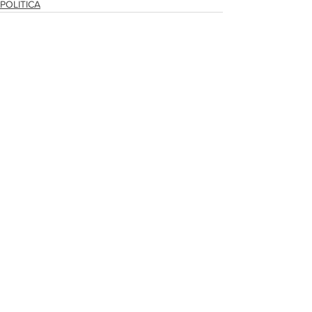
POLITICA
Ver todo
Entradas recientes