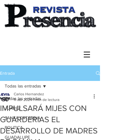
Entrada
Todas las entradas
Carlos Hernandez
Todas las entradas
11 abr 2024
1 min de lectura
IMPULSARÁ MIJES CON
JUAREZ
GUARDERIAS EL
SANTA CATARINA
POLITICA
DESARROLLO DE MADRES
GUADALUPE