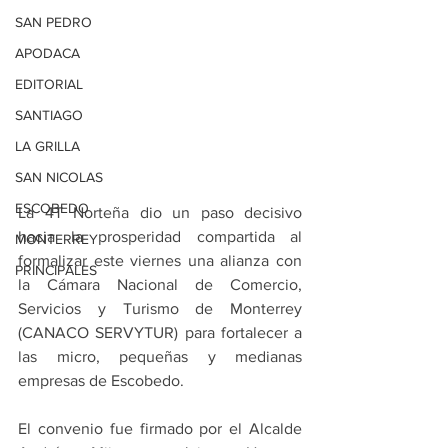
SAN PEDRO
APODACA
EDITORIAL
SANTIAGO
LA GRILLA
SAN NICOLAS
ESCOBEDO
La 4T Norteña dio un paso decisivo 
hacia la prosperidad compartida al 
MONTERREY
formalizar este viernes una alianza con 
PRINCIPALES
la Cámara Nacional de Comercio, 
Servicios y Turismo de Monterrey 
(CANACO SERVYTUR) para fortalecer a 
las micro, pequeñas y medianas 
empresas de Escobedo.
El convenio fue firmado por el Alcalde 