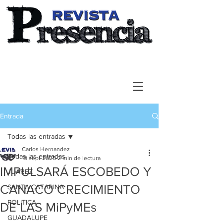
Entrada
Todas las entradas
Carlos Hernandez
Todas las entradas
19 sept 2025
2 min de lectura
IMPULSARÁ ESCOBEDO Y
JUAREZ
CANACO CRECIMIENTO
SANTA CATARINA
POLITICA
DE LAS MiPyMEs
GUADALUPE