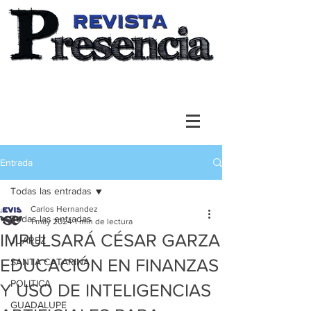
Entrada
Todas las entradas
Carlos Hernandez
Todas las entradas
1 may 2024
1 min de lectura
IMPULSARÁ CÉSAR GARZA
JUAREZ
EDUCACIÓN EN FINANZAS
SANTA CATARINA
POLITICA
Y USO DE INTELIGENCIAS
GUADALUPE