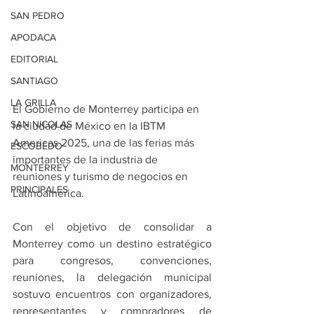
SAN PEDRO
APODACA
EDITORIAL
SANTIAGO
LA GRILLA
El Gobierno de Monterrey participa en 
SAN NICOLAS
la ciudad de México en la IBTM 
Americas 2025, una de las ferias más 
ESCOBEDO
importantes de la industria de 
MONTERREY
reuniones y turismo de negocios en 
PRINCIPALES
Latinoamérica.
Con el objetivo de consolidar a 
Monterrey como un destino estratégico 
para congresos, convenciones, 
reuniones, la delegación municipal 
sostuvo encuentros con organizadores, 
representantes y compradores de 