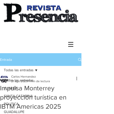
Entrada
Todas las entradas
Carlos Hernandez
Todas las entradas
21 ago 2025
1 min de lectura
Impulsa Monterrey
JUAREZ
proyección turística en
SANTA CATARINA
POLITICA
IBTM Americas 2025
GUADALUPE