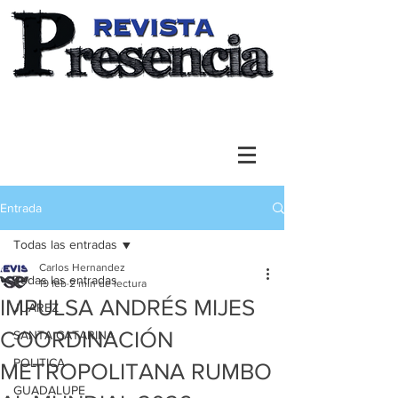
Entrada
Todas las entradas
Carlos Hernandez
Todas las entradas
19 feb
2 min de lectura
IMPULSA ANDRÉS MIJES
JUAREZ
COORDINACIÓN
SANTA CATARINA
POLITICA
METROPOLITANA RUMBO
GUADALUPE