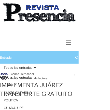
Entrada
Todas las entradas
Carlos Hernandez
Todas las entradas
1 sept 2022
1 min de lectura
IMPLEMENTA JUÁREZ
JUAREZ
TRANSPORTE GRATUITO
SANTA CATARINA
POLITICA
GUADALUPE