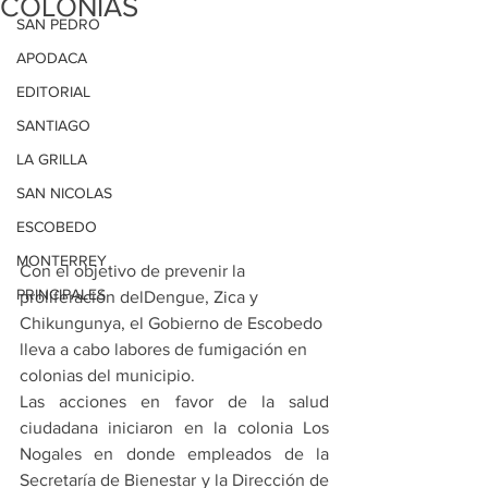
COLONIAS
SAN PEDRO
APODACA
EDITORIAL
SANTIAGO
LA GRILLA
SAN NICOLAS
ESCOBEDO
MONTERREY
Con el objetivo de prevenir la 
PRINCIPALES
proliferación delDengue, Zica y 
Chikungunya, el Gobierno de Escobedo 
lleva a cabo labores de fumigación en 
colonias del municipio.
Las acciones en favor de la salud 
ciudadana iniciaron en la colonia Los 
Nogales en donde empleados de la 
Secretaría de Bienestar y la Dirección de 