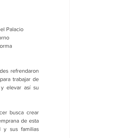
el Palacio 
orno 
forma 
des refrendaron 
ara trabajar de 
 elevar así su 
er busca crear 
emprana de esta 
 y sus familias 