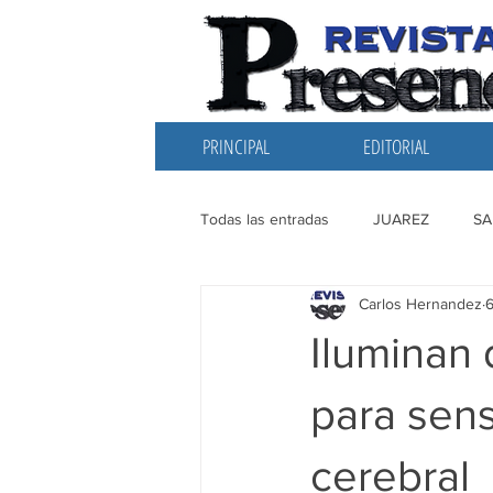
PRINCIPAL
EDITORIAL
Todas las entradas
JUAREZ
SA
Carlos Hernandez
6
EDITORIAL
SANTIAGO
L
Iluminan 
para sensi
cerebral