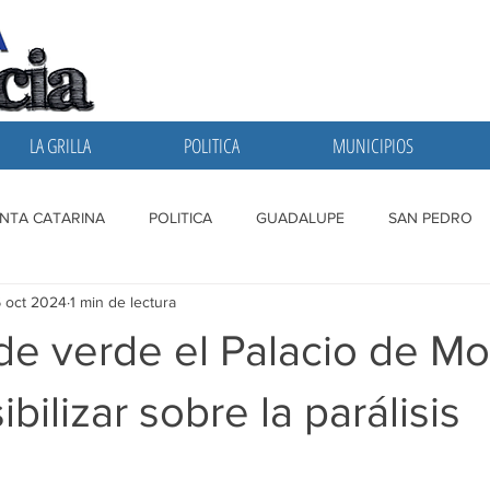
LA GRILLA
POLITICA
MUNICIPIOS
NTA CATARINA
POLITICA
GUADALUPE
SAN PEDRO
 oct 2024
1 min de lectura
A GRILLA
SAN NICOLAS
ESCOBEDO
MONTERREY
de verde el Palacio de Mo
bilizar sobre la parálisis