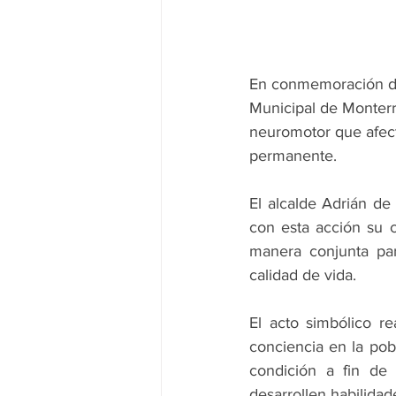
En conmemoración del 
Municipal de Monterr
neuromotor que afect
permanente.
El alcalde Adrián de
con esta acción su c
manera conjunta par
calidad de vida.
El acto simbólico r
conciencia en la pob
condición a fin de 
desarrollen habilidade