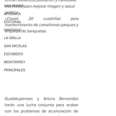
SAN PEDRO
morenista para mejorar imagen y salud 
pública.
APODACA
•
Creará 20 cuadrillas para 
EDITORIAL
mantenimiento de camellones parques y 
SANTIAGO
limpieza de banquetas.
LA GRILLA
SAN NICOLAS
ESCOBEDO
MONTERREY
PRINCIPALES
Guadalupenses y Arturo Benavides 
harán una lucha conjunta para acabar 
con los problemas de acumulación de 