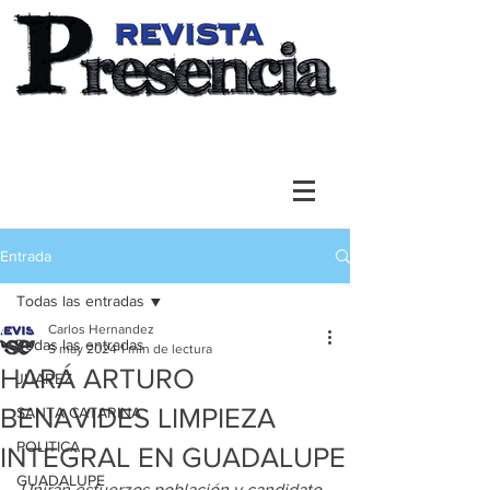
Entrada
Todas las entradas
Carlos Hernandez
Todas las entradas
5 may 2024
1 min de lectura
HARÁ ARTURO
JUAREZ
BENAVIDES LIMPIEZA
SANTA CATARINA
POLITICA
INTEGRAL EN GUADALUPE
GUADALUPE
Unirán esfuerzos población y candidato 