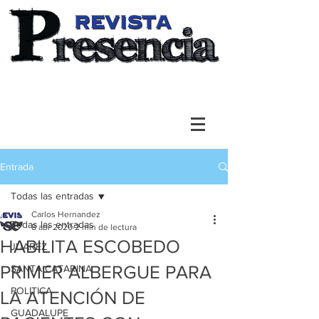
Entrada
Todas las entradas
Carlos Hernandez
Todas las entradas
8 abr 2020
2 min de lectura
HABILITA ESCOBEDO
JUAREZ
PRIMER ALBERGUE PARA
SANTA CATARINA
POLITICA
LA ATENCIÓN DE
GUADALUPE