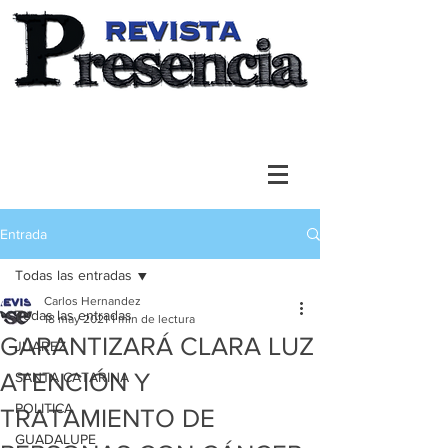
Entrada
Todas las entradas
Carlos Hernandez
Todas las entradas
18 may 2021
1 min de lectura
GARANTIZARÁ CLARA LUZ
JUAREZ
ATENCIÓN Y
SANTA CATARINA
POLITICA
TRATAMIENTO DE
GUADALUPE